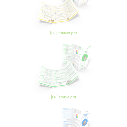
[FR] influent.pdf
[FR] stable.pdf