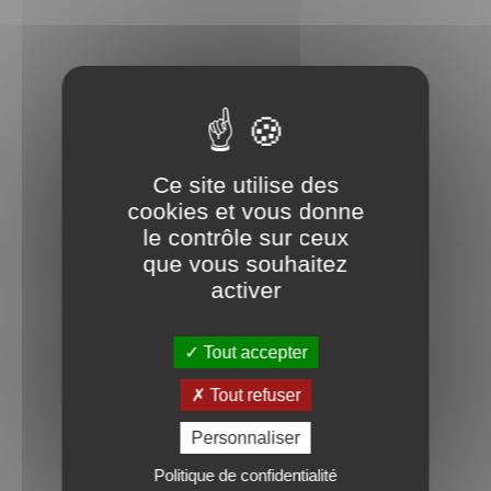
Services
Tests DISC
Ce site utilise des
Boutique
cookies et vous donne
Tableau de bord
le contrôle sur ceux
Test gratuit
que vous souhaitez
activer
Documentation
Manuels d'utilisation
Questions fréquentes
Tout accepter
Blog
Tout refuser
Personnaliser
Politique de confidentialité